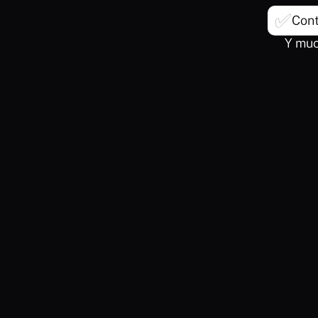
✅
Cont
Y muc