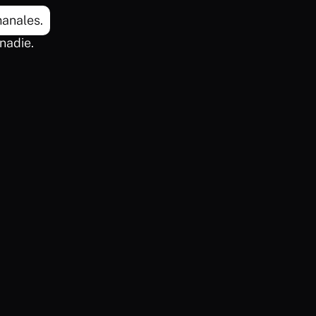
anales.
nadie.