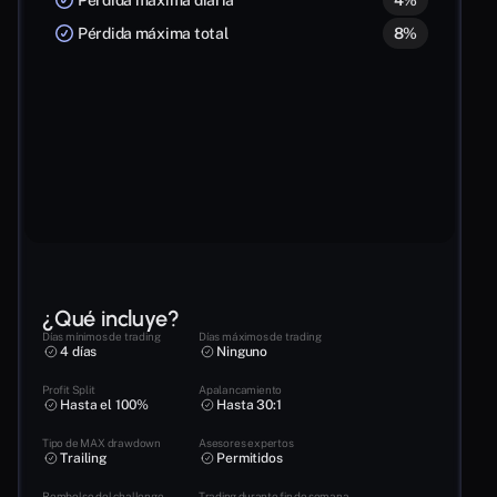
Pérdida máxima total
8%
¿Qué incluye?
Días mínimos de trading
Días máximos de trading
4 días
Ninguno
Profit Split
Apalancamiento
Hasta el 100%
Hasta 30:1
Tipo de MAX drawdown
Asesores expertos
Trailing
Permitidos
Rembolso del challenge
Trading durante fin de semana