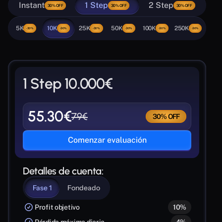
Instant
1 Step
2 Step
30% OFF
30% OFF
30% OFF
5K
10K
25K
50K
100K
250K
-30%
-30%
-30%
-30%
-30%
-30%
1 Step 10.000€
55.30
€
79€
30% OFF
Comenzar evaluación
Detalles de cuenta:
Fase 1
Fondeado
Profit objetivo
10%
Pérdida máxima diaria
4%