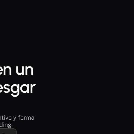
n un 
esgar 
tivo y forma 
ding.