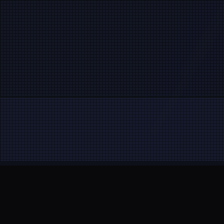
Area de cliente
Noctorial MT5
Centro de ayuda
Comprar nueva cuenta
Contact
Sobre nosotros
Plan amigo
Blog
Nuestras cuentas