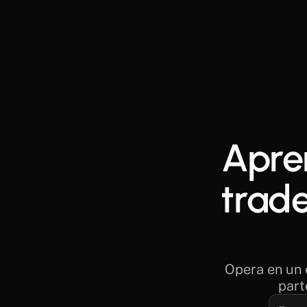
Apren
trade
Opera en un 
part