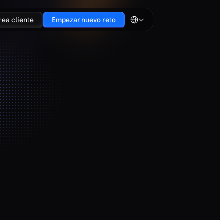
Select Language
rea cliente
Empezar nuevo reto