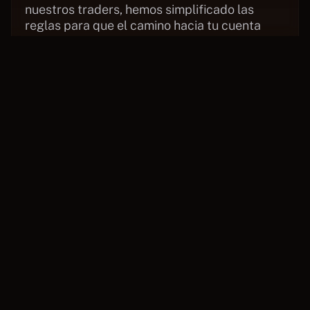
nuestros traders, hemos simplificado las 
reglas para que el camino hacia tu cuenta 
fondeada sea más claro y con menos fricción.
01
SIMPLICIDAD 
Menos normas que entender
Las nuevas condiciones son más directas, más 
predecibles y sin zonas grises. Sabrás 
exactamente cómo operar desde el día 1.
02
LIBERTAD