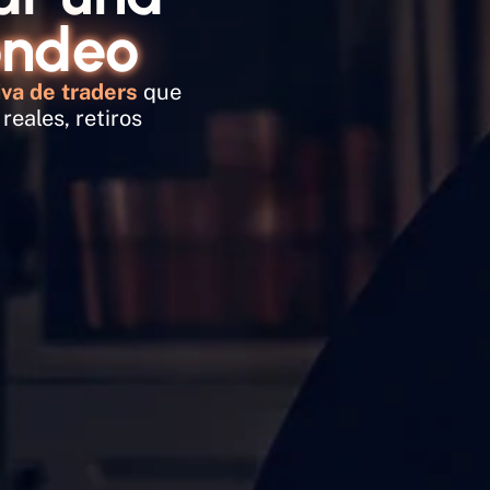
ondeo
va de traders 
que 
eales, retiros 