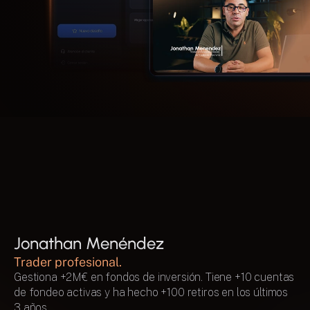
Los ponentes
Con quién vas a estar
Jonathan Menéndez 
Trader profesional.
Gestiona +2M€ en fondos de inversión. Tiene +10 cuentas 
de fondeo activas y ha hecho +100 retiros en los últimos 
3 años. 