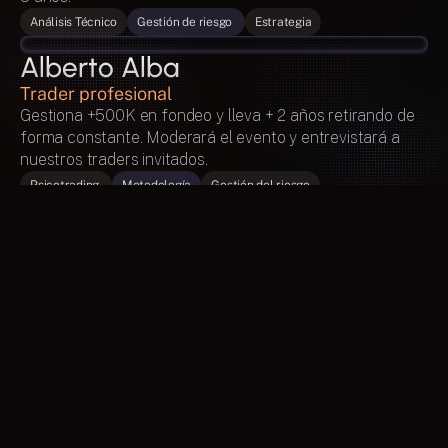
Análisis Técnico
Gestión de riesgo 
Estrategia
Alberto Alba 
Trader profesional
Gestiona +500K en fondeo y lleva + 2 años retirando de 
forma constante. Moderará el evento y entrevistará a 
nuestros traders invitados.
Psicotrading 
Metodología
Gestión del riesgo
Traders fondeados reales 
3 traders de la comunidad Noctorial que han conseguido 
superar su cuenta. Retiros verificados. Nombres reales. 
Sin actos ni testimonios fabricados.
Quiero reservar mi plaza
¿Te gustaría aprender de ellos?