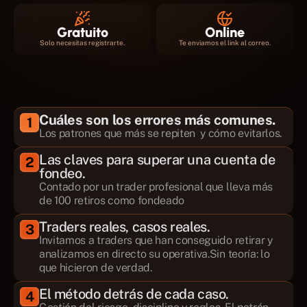
Gratuito
Online
Solo necesitas registrarte.
Te enviamos el link al correo.
Qué vas a ver en la 
Cuáles son los errores más comunes.
1
masterclass
Los patrones que más se repiten  y cómo evitarlos.
Las claves para superar una cuenta de 
2
fondeo.
Contado por un trader profesional que lleva más 
de 100 retiros como fondeado
Traders reales, casos reales.
3
Invitamos a traders que han conseguido retirar y 
analizamos en directo su operativa.Sin teoría: lo 
que hicieron de verdad.
El método detrás de cada caso.
4