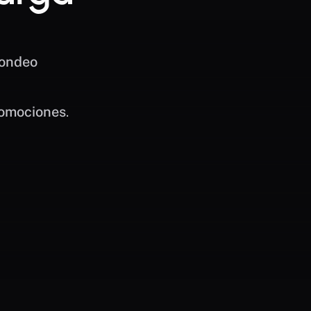
Fondeo
omociones
.