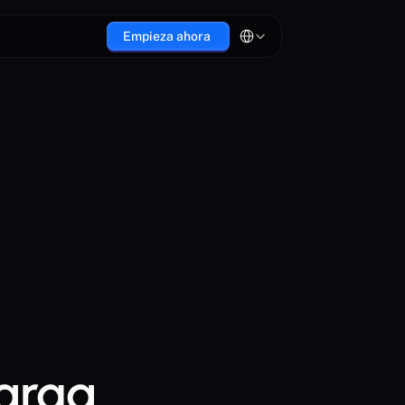
Select Language
Empieza ahora 
arga 