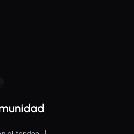
omunidad 
 el fondeo.  |  